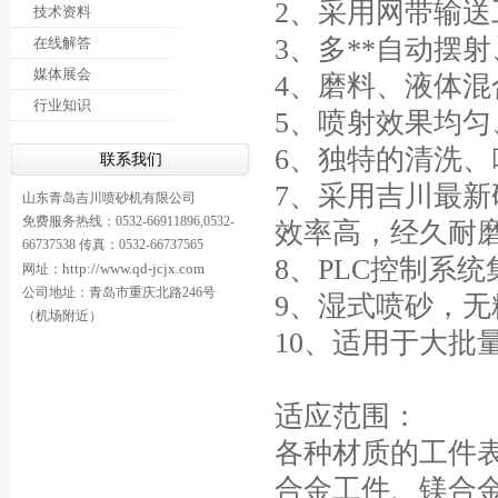
2、采用网带输送
技术资料
3、多**自动摆
在线解答
媒体展会
4、磨料、液体混
行业知识
5、喷射效果均匀
6、独特的清洗、
联系我们
7、采用吉川最
山东青岛吉川喷砂机有限公司
免费服务热线：0532-66911896,0532-
效率高，经久耐
66737538 传真：0532-66737565
8、PLC控制系
http://www.qd-jcjx.com
网址：
公司地址：青岛市重庆北路246号
9、湿式喷砂，无
（机场附近）
10、适用于大批
适应范围：
各种材质的工件
合金工件、镁合