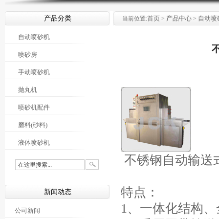
产品分类
首页
产品中心
自动喷
当前位置:
>
>
自动喷砂机
喷砂房
手动喷砂机
抛丸机
喷砂机配件
磨料(砂料)
液体喷砂机
不锈钢自动输送
特点：
新闻动态
1、一体化结构、
公司新闻