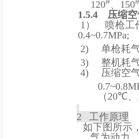
#
120
、
150
1.5.4
压缩空
1
）
喷枪工
0.4~0.7MPa;
2)
单枪耗
3)
整机耗
4)
压缩空
0.7~0.8M
（
20
℃、
2
工作原理
如下图所示
气为动力