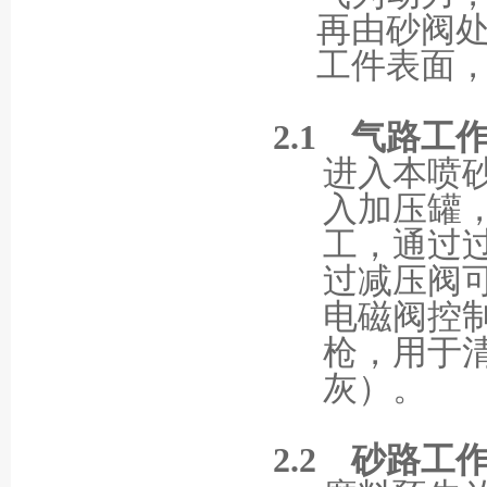
再由砂阀
工件表面
2.1
气路工
进入本喷
入加压罐
工，通过
过减压阀
电磁阀控
枪，用于
灰）。
2.2
砂路工