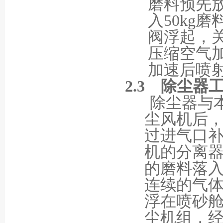
磨料预先
入
50kg
磨
阀浮起，
压缩空气
加速后喷
2.3
除尘器
除尘器与
尘风机后
过进气口
机的分离
的磨料落
连续的气
浮在喷砂
尘机组，