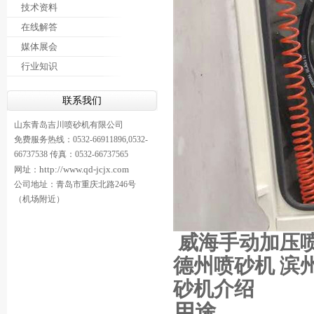
技术资料
在线解答
媒体展会
行业知识
联系我们
山东青岛吉川喷砂机有限公司
免费服务热线：0532-66911896,0532-
66737538 传真：0532-66737565
http://www.qd-jcjx.com
网址：
公司地址：青岛市重庆北路246号
（机场附近）
威海手动加压喷
德州喷砂机 滨
砂机介绍
用途