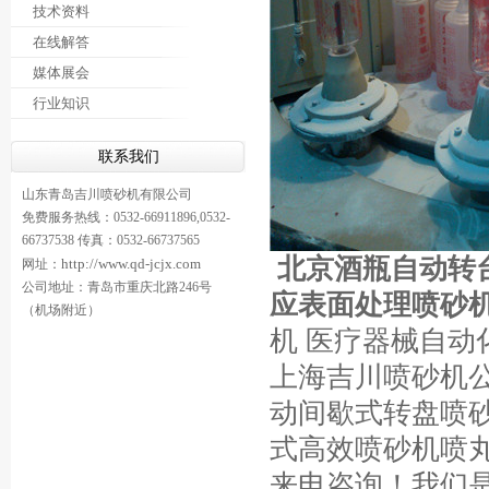
技术资料
在线解答
媒体展会
行业知识
联系我们
山东青岛吉川喷砂机有限公司
免费服务热线：0532-66911896,0532-
66737538 传真：0532-66737565
北京酒瓶自动转
http://www.qd-jcjx.com
网址：
公司地址：青岛市重庆北路246号
应表面处理喷砂
（机场附近）
机 医疗器械自动
上海吉川喷砂机
动间歇式转盘喷
式高效喷砂机喷
来电咨询！
我们