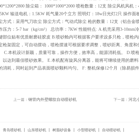
000*1200*2800 除尘箱： 1000*1000*2000 喷枪数量：12支 除尘风机
.75KW 输送电机：1.5KW 耗气量20个立方 照明灯：18w日光灯2只 操
尘方式：采用气刀吹尘 除尘方式：气动式除尘 枪的数量：12支（铝合金喷枪
作压力：5-7 bar（kg/cm²） 总功率：7KW 性能特点: A.机壳采用3
键部位贴有优质耐磨硅胶皮 B.喷砂舱内可根据客户要求设多只枪，喷枪内
定枪架固定，可自动摆动，喷枪摆速可根据要求调整，喷砂距离、角度和
。 C.本机设计新颖，质量可靠，操作方便，效率高，能源消耗低。 D.
、以达到最佳喷砂效果。 E.本机配有旋风分离器，能将可继续使用的磨
的消耗，同时起到产品表面喷砂颗料均匀。 F: 整机保修12个月（除易损
钢管内外壁螺纹自动喷砂机
河北
上一篇：
下一篇：
青岛喷砂机
山东喷砂机
树脂砂设备
小型喷砂机
自动喷砂机