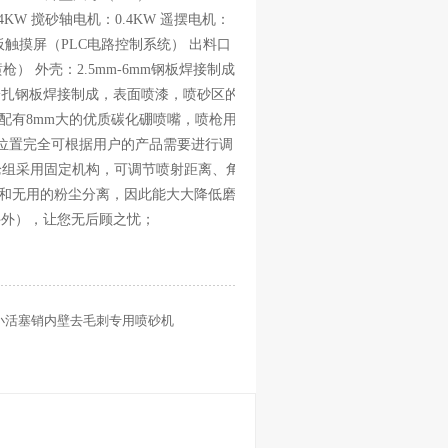
风机：4KW 搅砂轴电机：0.4KW 遥摆电机：
作面板触摸屏（PLC电路控制系统） 出料口
） 外壳：2.5mm-6mm钢板焊接制成
-10mm冷扎钢板焊接制成，表面喷漆，喷砂区的
配有8mm大的优质碳化硼喷嘴，喷枪用
位置完全可根据用户的产品需要进行调
喷枪组采用固定机构，可调节喷射距离、角
料和无用的粉尘分离，因此能大大降低磨
件外），让您无后顾之忧；
小活塞销内壁去毛刺专用喷砂机