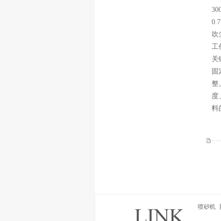
3
0
吹
工
关
固
整
度
料
喷砂机