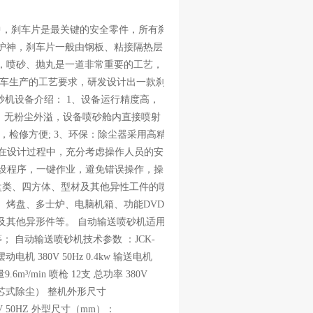
中，刹车片是最关键的安全零件，所有刹
护神，刹车片一般由钢板、粘接隔热层
，喷砂、抛丸是一道非常重要的工艺，
刹车生产的工艺要求，研发设计出一款刹
砂机设备介绍： 1、设备运行精度高，
，无粉尘外溢，设备喷砂舱内直接喷射
检修方便; 3、环保：除尘器采用高精
备在设计过程中，充分考虑操作人员的安
预设程序，一键作业，避免错误操作，操
盘类、四方体、型材及其他异性工件的喷
、烤盘、多士炉、电脑机箱、功能DVD
及其他异形件等。 自动输送喷砂机适用
等； 自动输送喷砂机技术参数 ：JCK-
摆动电机 380V 50Hz 0.4kw 输送电机
量9.6m³/min 喷枪 12支 总功率 380V
滤芯式除尘） 整机外形尺寸
0V 50HZ 外型尺寸（mm）：