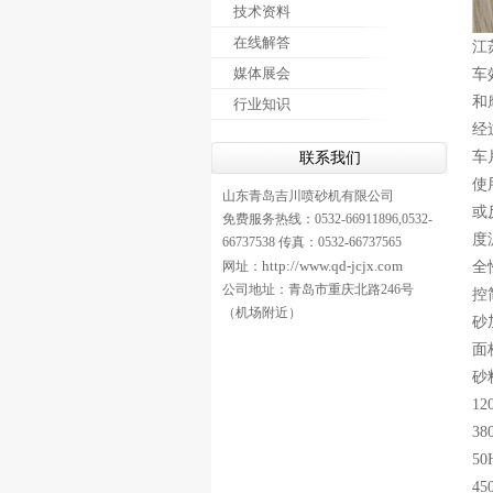
技术资料
在线解答
江
媒体展会
车
和
行业知识
经
车
联系我们
使
山东青岛吉川喷砂机有限公司
或
免费服务热线：0532-66911896,0532-
度
66737538 传真：0532-66737565
http://www.qd-jcjx.com
网址：
全
公司地址：青岛市重庆北路246号
控
（机场附近）
砂
面
砂
12
38
5
4