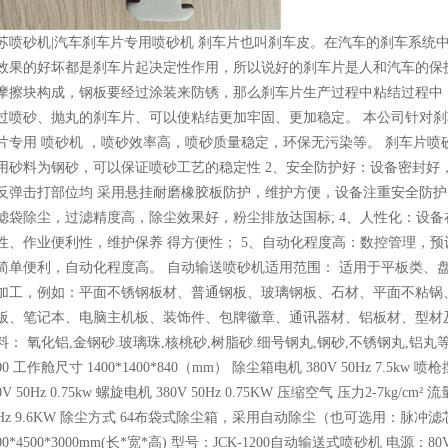
苏喷砂机|汽车刹车片专用喷砂机 刹车片也叫刹车皮。在汽车的刹车系统
效果的好坏都是刹车片起决定性作用，所以说好的刹车片是人和汽车的保
摩擦块构成，钢板要经过涂装来防锈，那么刹车片生产过程中粘结过程中
过喷砂、抛丸的刹车片、可以使粘结更加牢固、更加稳定。 本公司针对
片专用 喷砂机 ，喷砂效率高，喷砂质量稳定，环保无污染等。 刹车片喷
用砂料为钢砂，可以保证喷砂工艺的稳定性 2、安全防护好：设备密封好
反弹击打部位均 采用悬挂耐磨橡胶板防护，维护方便，设备注重安全防护，
滤袋除尘，过滤精度高，除尘效果好，粉尘排放达国标; 4、人性化：设
性、作业便利性，维护保养 得方便性； 5、自动化程度高：数控管理，
简单便利，自动化程度高。 自动输送喷砂机适用范围： 适用于平板类、
加工，例如：平面不锈钢板材、普通钢板、玻璃钢板、石材、平面不粘锅
板、笔记本、电脑主机板、装饰件、包牌徽章、通讯器材、铝板材、型材
料： 氧化铝,金钢砂.玻璃珠,核桃砂,树脂砂.细号钢丸,钢砂,不锈钢丸,铝丸
00 工作舱尺寸 1400*1400*840（mm） 除尘箱电机 380V 50Hz 7.5kw 喷枪
0V 50Hz 0.75kw 螺旋电机 380V 50Hz 0.75KW 压缩空气 压力2-7kg/cm² 流
0Hz 9.6KW 除尘方式 64布袋式除尘箱，采用自动除尘（也可选用：脉冲
500*4500*3000mm(长*宽*高) 型号：JCK-1200自动输送式喷砂机 电源：8