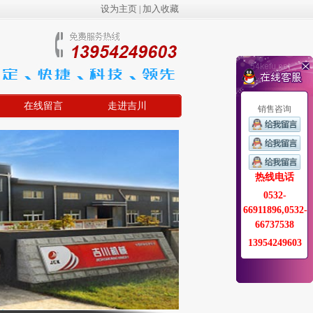
设为主页
加入收藏
|
在线留言
走进吉川
销售咨询
热线电话
0532-
66911896,0532-
66737538
13954249603