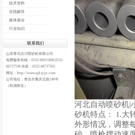
技术资料
在线解答
媒体展会
行业知识
联系我们
山东青岛吉川喷砂机有限公司
免费服务热线：0532-66911896,0532-
66737538 传真：0532-66737565
http://www.qd-jcjx.com
网址：
公司地址：青岛市重庆北路246号
（机场附近）
河北自动喷砂机|
砂机特点： 1.
外形情况，调整每
砂，喷枪摆动速度