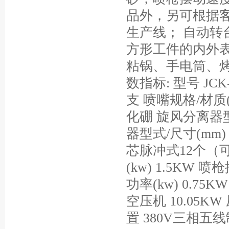
品外，另可根据
生产线； 自动转
方形工件的内外
粘锅、手电筒、
数指标: 型号 JC
支 喷嘴规格/材质(m
化硼 旋风分离器型式
器型式/尺寸(mm) 
芯脉冲式12个（可选
(kw) 1.5KW 
功率(kw) 0.75
空压机 10.05KW 
置 380V三相五