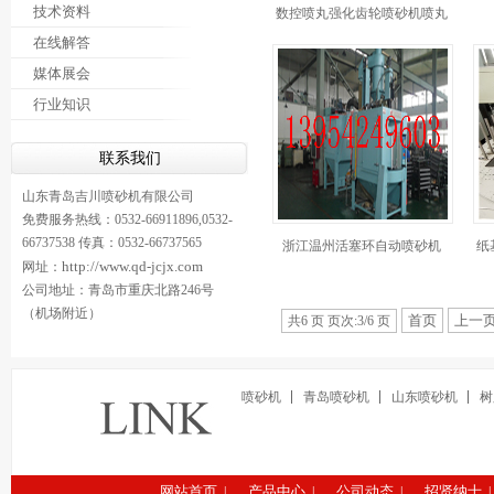
技术资料
数控喷丸强化齿轮喷砂机喷丸
在线解答
机
媒体展会
行业知识
联系我们
山东青岛吉川喷砂机有限公司
免费服务热线：0532-66911896,0532-
66737538 传真：0532-66737565
浙江温州活塞环自动喷砂机
纸
http://www.qd-jcjx.com
网址：
公司地址：青岛市重庆北路246号
（机场附近）
首页
上一
共6 页 页次:3/6 页
喷砂机
青岛喷砂机
山东喷砂机
树
网站首页
产品中心
公司动态
招贤纳士
|
|
|
|