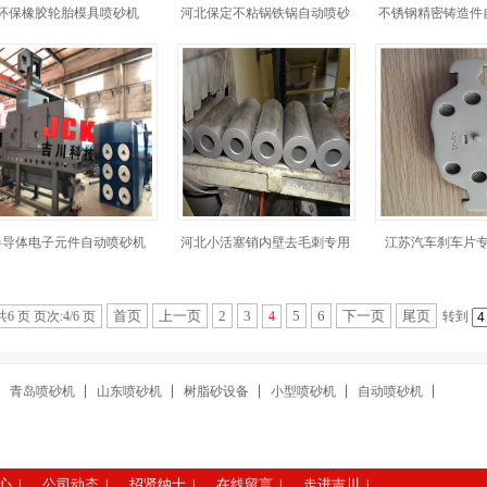
环保橡胶轮胎模具喷砂机
河北保定不粘锅铁锅自动喷砂
不锈钢精密铸造件
机
半导体电子元件自动喷砂机
河北小活塞销内壁去毛刺专用
江苏汽车刹车片
喷砂机
首页
上一页
2
3
5
6
下一页
尾页
共6 页 页次:4/6 页
4
转到
青岛喷砂机
山东喷砂机
树脂砂设备
小型喷砂机
自动喷砂机
心
公司动态
招贤纳士
在线留言
走进吉川
|
|
|
|
|