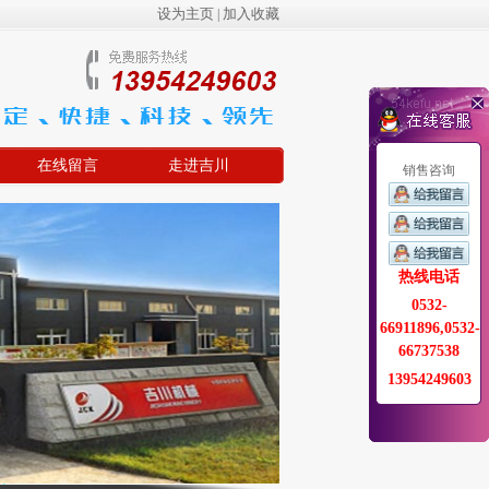
设为主页
加入收藏
|
在线留言
走进吉川
销售咨询
热线电话
0532-
66911896,0532-
66737538
13954249603