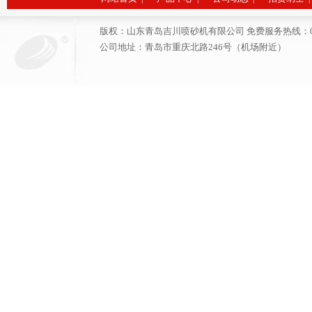
版权：山东青岛吉川喷砂机有限公司 免费服务热线：0532-6691
公司地址：青岛市重庆北路246号（机场附近）