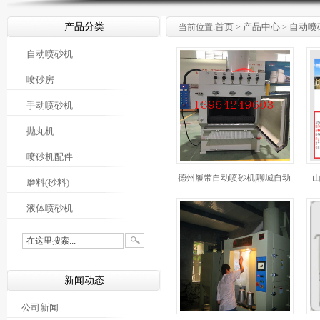
产品分类
首页
产品中心
自动喷
当前位置:
>
>
自动喷砂机
喷砂房
手动喷砂机
抛丸机
喷砂机配件
德州履带自动喷砂机|聊城自动
磨料(砂料)
上下料喷砂机
液体喷砂机
新闻动态
公司新闻