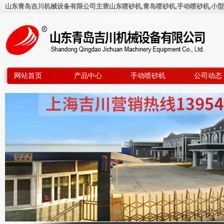
山东青岛吉川机械设备有限公司主营山东喷砂机,青岛喷砂机,手动喷砂机,小型
网站首页
产品中心
手动喷砂机
公司动态